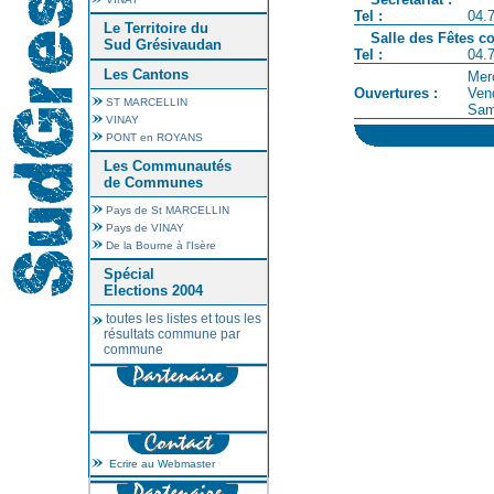
Tel :
04.
Le Territoire du
Salle des Fêtes 
Sud Grésivaudan
Tel :
04.
Les Cantons
Mer
Ouvertures :
Ven
ST MARCELLIN
Sam
VINAY
PONT en ROYANS
Les Communautés
de Communes
Pays de St MARCELLIN
Pays de VINAY
De la Bourne à l'Isère
Spécial
Elections 2004
toutes les listes et tous les
résultats commune par
commune
Ecrire au Webmaster