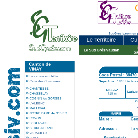
SudGresiv.com en 
Le Territoire
Cul
Le Sud Grésivaudan
Sa
Canton de
VINAY
Code Postal : 38470
Le canton en chiffre
Carte des Communes
Superficie :
1848 Hectares
CHANTESSE
Altitude*
Latitud
CHASSELAY
418 m
COGNIN les GORGES
C
L'ALBENC
V
MALLEVAL
NOTRE DAME de l'OSIER
MAIRIE
ROVON
Maire :
Geo
St GERVAIS
SERRE-NERPOL
Adresse :
Le v
VARACIEUX
Secrétariat :
VINAY